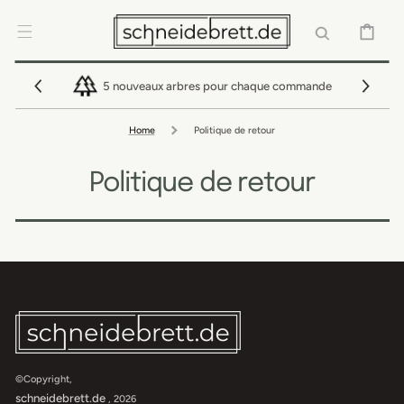
IGNORER ET
PASSER AU
CONTENU
PANIER
5 nouveaux arbres pour chaque commande
Home
Politique de retour
Politique de retour
©Copyright,
schneidebrett.de
, 2026