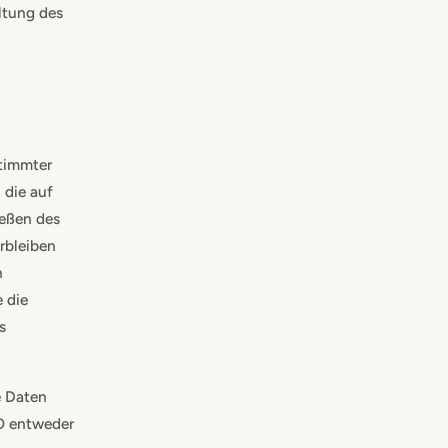
ltung des
stimmter
 die auf
ießen des
rbleiben
n
e die
s
e Daten
VO entweder