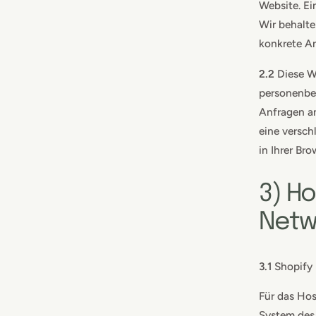
Website. Ei
Wir behalte
konkrete An
2.2
Diese W
personenbez
Anfragen an
eine versch
in Ihrer Br
3) Ho
Netw
3.1
Shopify
Für das Hos
System des 