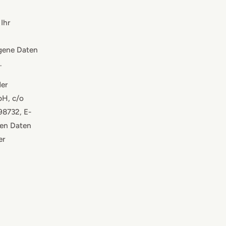
Ihr
gene Daten
.
der
H, c/o
98732, E-
nen Daten
er