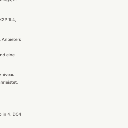
K2P 1L4,
 Anbieters
und eine
zniveau
rleistet.
blin 4, D04