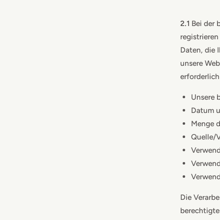
2.1
Bei der 
registriere
Daten, die 
unsere Webs
erforderlic
Unsere 
Datum u
Menge d
Quelle/V
Verwend
Verwend
Verwende
Die Verarbe
berechtigte