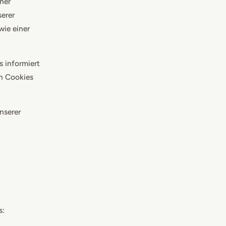
iner
serer
wie einer
s informiert
n Cookies
nserer
s: