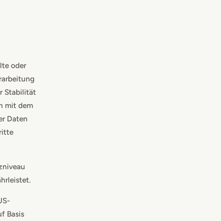
lte oder
erarbeitung
 Stabilität
en mit dem
er Daten
itte
zniveau
rleistet.
US-
f Basis