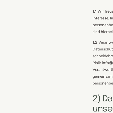
1.1
Wir freue
Interesse. 
personenbe
sind hierbe
1.2
Verantwo
Datenschut
schneidebre
Mail: info@
Verantwortli
gemeinsam 
personenbe
2) D
unse