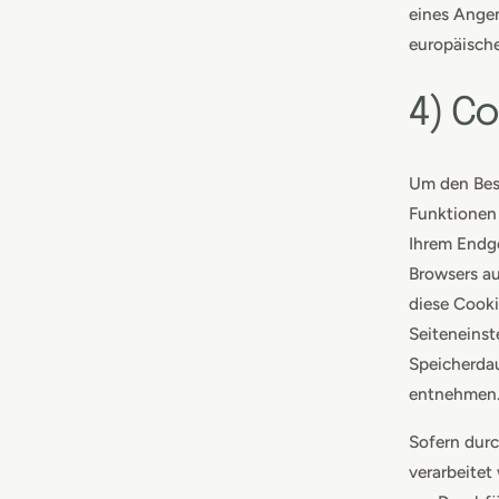
eines Ange
europäische
4) C
Um den Besu
Funktionen 
Ihrem Endge
Browsers au
diese Cooki
Seiteneinst
Speicherdau
entnehmen
Sofern dur
verarbeitet