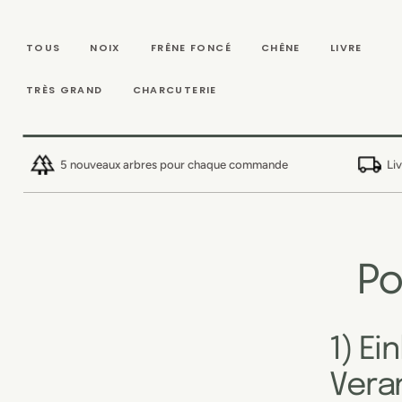
IGNORER ET
PASSER AU
CONTENU
TOUS
NOIX
FRÊNE FONCÉ
CHÊNE
LIVRE
TRÈS GRAND
CHARCUTERIE
5 nouveaux arbres pour chaque commande
Li
Po
1) Ei
Vera