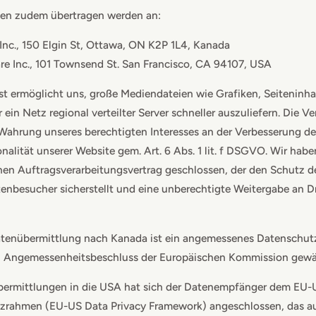
en zudem übertragen werden an:
Inc., 150 Elgin St, Ottawa, ON K2P 1L4, Kanada
re Inc., 101 Townsend St. San Francisco, CA 94107, USA
st ermöglicht uns, große Mediendateien wie Grafiken, Seiteninha
 ein Netz regional verteilter Server schneller auszuliefern. Die V
 Wahrung unseres berechtigten Interesses an der Verbesserung der
nalität unserer Website gem. Art. 6 Abs. 1 lit. f DSGVO. Wir hab
nen Auftragsverarbeitungsvertrag geschlossen, der den Schutz d
tenbesucher sicherstellt und eine unberechtigte Weitergabe an Dr
Datenübermittlung nach Kanada ist ein angemessenes Datenschut
n Angemessenheitsbeschluss der Europäischen Kommission gewäh
bermittlungen in die USA hat sich der Datenempfänger dem EU-
zrahmen (EU-US Data Privacy Framework) angeschlossen, das au