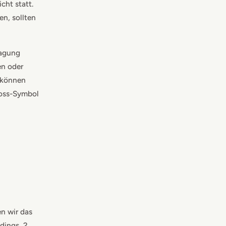
cht statt.
en, sollten
ragung
en oder
 können
loss-Symbol
en wir das
dings, 2.