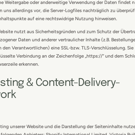
ne Weitergabe oder anderweitige Verwendung der Daten findet ni
n uns allerdings vor, die Server-Logfiles nachträglich zu überprüf
haltspunkte auf eine rechtswidrige Nutzung hinweisen.
ebsite nutzt aus Sicherheitsgründen und zum Schutz der Übert
ogener Daten und anderer vertraulicher Inhalte (z.B. Bestellung
 den Verantwortlichen) eine SSL-bzw. TLS-Verschlüsselung. Sie
lüsselte Verbindung an der Zeichenfolge „https://“ und dem Sch
owserzeile erkennen.
sting & Content-Delivery-
ork
ting unserer Website und die Darstellung der Seiteninhalte nutz
folgenden Anbieters: Shopify International Limited, Victoria Buil