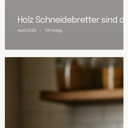
Holz Schneidebretter sind d
April 2025
Till Helbig