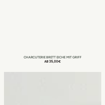
CHARCUTERIE BRETT EICHE MIT GRIFF
NORMALER
AB 35,00€
PREIS
Charcuterie
Brett
Buche
mit
Griff