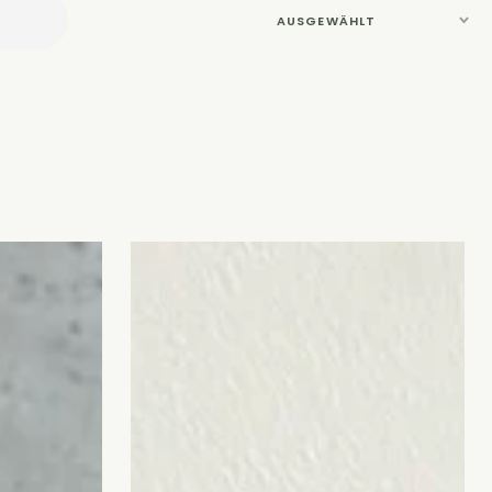
Schneidebrett
Buche
mit
Saftrinne