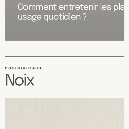
Comment entretenir les pla
usage quotidien ?
PRÉSENTATION DE
Noix
Planche
à
découper
en