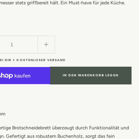
esser stets griffbereit hält. Ein Must-have für jede Küche.
er
re
Erhöhe
die
BEI DIR + KOSTENLOSER VERSAND
Menge
für
eidebrett
Brotschneidebrett
IN DEN WARENKORB LEGEN
mit
ang
Krümelfang
und
alter
Messerhalter
mm
rtige Brotschneidebrett überzeugt durch Funktionalität und
gn. Gefertigt aus robustem Buchenholz, sorgt das fein