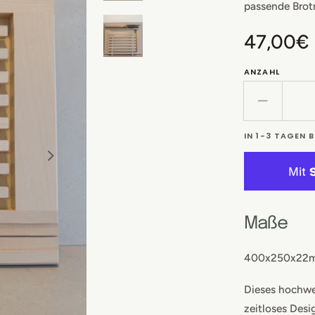
passende Brotm
Normal
47,00€
Preis
ANZAHL
Verringe
die
IN 1-3 TAGEN 
Menge
für
Brotschn
mit
Krümelf
und
Maße
Messerh
400x250x22
Dieses hochwe
zeitloses Desi