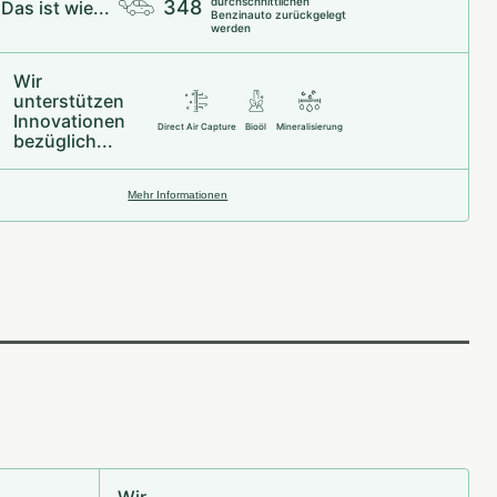
durchschnittlichen
348
Das ist wie...
Benzinauto zurückgelegt
werden
Wir
unterstützen
Innovationen
Direct Air Capture
Bioöl
Mineralisierung
bezüglich...
Mehr Informationen