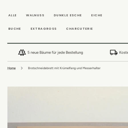
DIREKT ZUM
INHALT
ALLE
WALNUSS
DUNKLE ESCHE
EICHE
BUCHE
EXTRAGROSS
CHARCUTERIE
5 neue Bäume für jede Bestellung
Koste
Home
Brotschneidebrett mit Krümelfang und Messerhalter