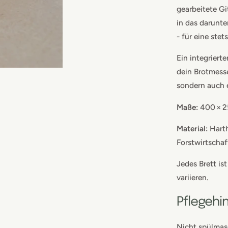
gearbeitete Gi
in das darunt
- für eine ste
Ein integriert
dein Brotmesser
sondern auch 
Maße:
400 × 2
Material:
Harth
Forstwirtschaf
Jedes Brett is
variieren.
Pflegehi
Nicht spülmas