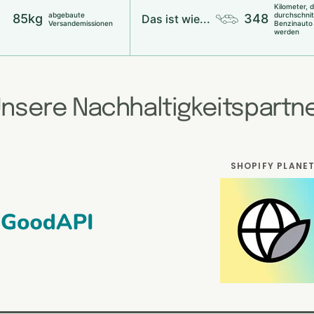
Kilometer, 
abgebaute
durchschnit
85kg
348
Das ist wie...
Versandemissionen
Benzinauto
werden
nsere Nachhaltigkeitspartn
SHOPIFY PLANE