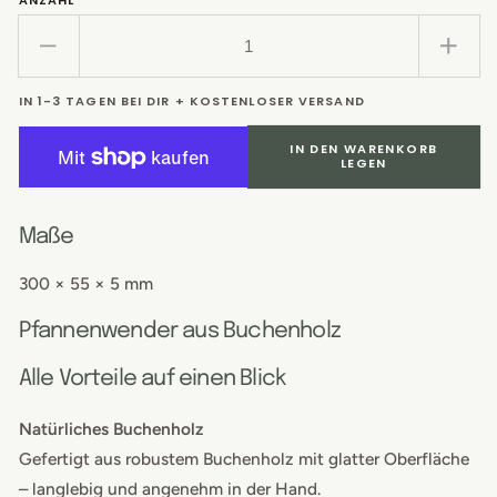
Verringere
Erhö
die
die
IN 1-3 TAGEN BEI DIR + KOSTENLOSER VERSAND
Menge
Men
für
für
IN DEN WARENKORB
Pfannenwender
Pfan
LEGEN
Maße
300 × 55 × 5 mm
Pfannenwender aus Buchenholz
Alle Vorteile auf einen Blick
Natürliches Buchenholz
Gefertigt aus robustem Buchenholz mit glatter Oberfläche
– langlebig und angenehm in der Hand.