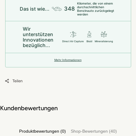
Kilometer, die von einem
durchschnittlichen
348
Das ist wie...
Benzinauto zurückgelegt
werden
Wir
unterstützen
Innovationen
Direct Air Capture
Bioöl
Mineralisierung
bezüglich...
Mehr Informationen
Teilen
Kundenbewertungen
Produktbewertungen (0)
Shop-Bewertungen (40)