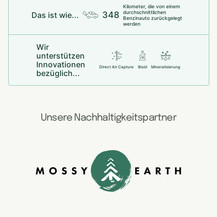
Kilometer, die von einem
durchschnittlichen
348
Das ist wie...
Benzinauto zurückgelegt
werden
Wir
unterstützen
Innovationen
Direct Air Capture
Bioöl
Mineralisierung
bezüglich...
Unsere Nachhaltigkeitspartner