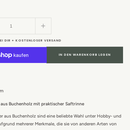
er
re
Erhöhe
die
BEI DIR + KOSTENLOSER VERSAND
Menge
für
ebrett
Schneidebrett
IN DEN WARENKORB LEGEN
Buche
mit
e
Saftrinne
cm
 aus Buchenholz mit praktischer Saftrinne
er aus Buchenholz sind eine beliebte Wahl unter Hobby- und
ufgrund mehrerer Merkmale, die sie von anderen Arten von