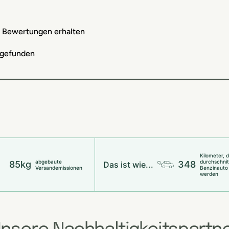
e Bewertungen erhalten
 gefunden
Kilometer, 
abgebaute
durchschnit
85kg
348
Das ist wie...
Versandemissionen
Benzinauto
werden