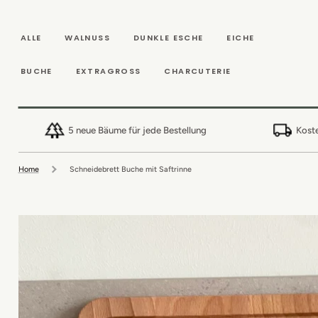
DIREKT ZUM
INHALT
ALLE
WALNUSS
DUNKLE ESCHE
EICHE
BUCHE
EXTRAGROSS
CHARCUTERIE
5 neue Bäume für jede Bestellung
Koste
Home
Schneidebrett Buche mit Saftrinne