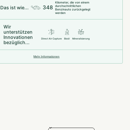
Kilometer, die von einem
durchschnittlichen
348
Das ist wie...
Benzinauto zurückgelegt
werden
Wir
unterstützen
Innovationen
Direct Air Capture
Bioöl
Mineralisierung
bezüglich...
Mehr Informationen
Sort reviews by