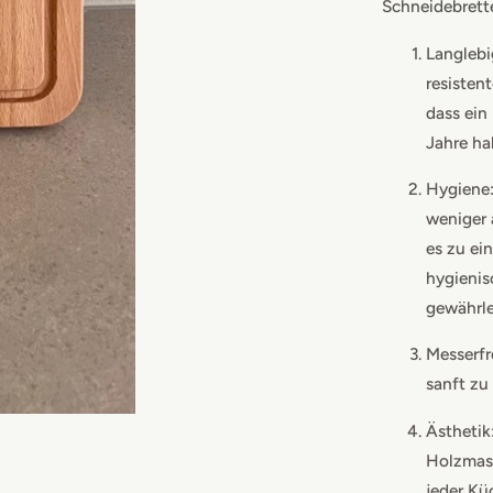
Schneidebrett
Langlebi
resisten
dass ein
Jahre ha
Hygiene:
weniger 
es zu ei
hygienis
gewährle
Messerfr
sanft zu 
Ästhetik
Holzmase
jeder Kü