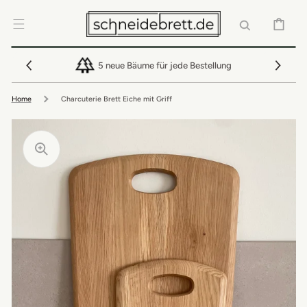
DIREKT ZUM
INHALT
WARENKOR
5 neue Bäume für jede Bestellung
Home
Charcuterie Brett Eiche mit Griff
Medien
Medien
3
4
in
in
Galerieansicht
Galerieansicht
öffnen
öffnen