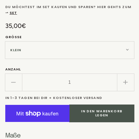
DU MÖCHTEST IM SET KAUFEN UND SPAREN? HIER GEHTS ZUM
⇀
SET
Normaler
35,00€
Preis
GRÖSSE
ANZAHL
Verringere
Erhö
die
die
IN 1-3 TAGEN BEI DIR + KOSTENLOSER VERSAND
Menge
Men
für
für
IN DEN WARENKORB
Charcuterie
Char
LEGEN
Brett
Brett
Eiche
Eich
mit
mit
Maße