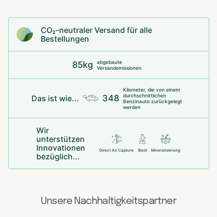
CO₂-neu­t­raler Versand für alle
Bestellungen
abgebaute
85kg
Versandemissionen
Kilometer, die von einem
durchschnittlichen
348
Das ist wie...
Benzinauto zurückgelegt
werden
Wir
unterstützen
Innovationen
Direct Air Capture
Bioöl
Mineralisierung
bezüglich...
Unsere Nachhaltigkeitspartner