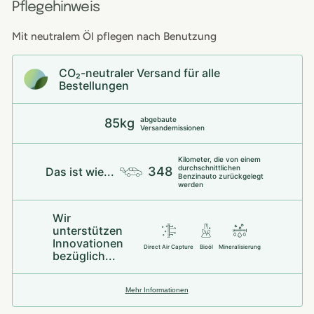
Pflegehinweis
Mit neutralem Öl pflegen nach Benutzung
CO₂-neu­t­raler Versand für alle
Bestellungen
abgebaute
85kg
Versandemissionen
Kilometer, die von einem
durchschnittlichen
348
Das ist wie...
Benzinauto zurückgelegt
werden
Wir
unterstützen
Innovationen
Direct Air Capture
Bioöl
Mineralisierung
bezüglich...
Mehr Informationen