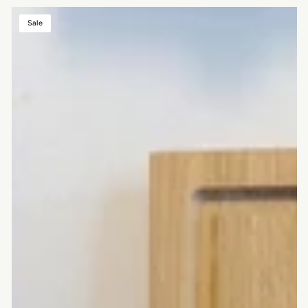
Sparset:
Sale
Schneidebrett
Eiche
mit
Saftrinne