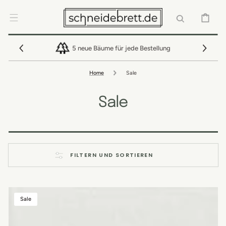
DIREKT ZUM
INHALT
WARENKOR
5 neue Bäume für jede Bestellung
Home
Sale
Sale
FILTERN UND SORTIEREN
Sparset:
Sale
Eiche
Schneidebrett