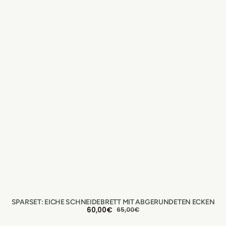
SPARSET: EICHE SCHNEIDEBRETT MIT ABGERUNDETEN ECKEN
60,00€
65,00€
VERKAUFSPREIS
NORMALER
PREIS