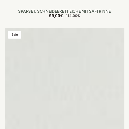
SPARSET: SCHNEIDEBRETT EICHE MIT SAFTRINNE
99,00€
114,00€
VERKAUFSPREIS
NORMALER
PREIS
Sparset:
Sale
Charcuterie
Brett
Buche
mit
Griff