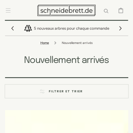
IGNORER ET
PASSER AU
CONTENU
PANIER
5 nouveaux arbres pour chaque commande
Home
Nouvellement arrivés
Nouvellement arrivés
FILTRER ET TRIER
Planche
à
découper