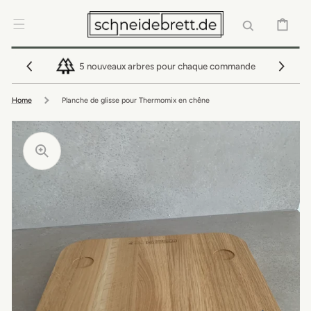
IGNORER ET
PASSER AU
CONTENU
PANIER
5 nouveaux arbres pour chaque commande
Home
Planche de glisse pour Thermomix en chêne