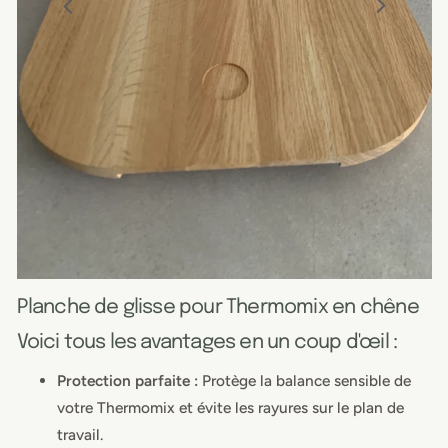
Ouvrir
Ouvrir
1
2
des
des
supports
supports
multimédia
multimédia
dans
dans
la
la
vue
vue
de
de
la
la
galerie
galerie
Planche de glisse pour Thermomix en chêne
Voici tous les avantages en un coup d'œil :
Protection parfaite :
Protège la balance sensible de
votre Thermomix et évite les rayures sur le plan de
travail.