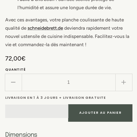
l'humidité et assure une longue durée de vie.
Avec ces avantages, votre planche coulissante de haute
qualité de
schneidebrett.de
deviendra rapidement votre
nouvel ustensile de cuisine indispensable. Facilitez-vous la
vie et commandez-la dès maintenant !
Prix
72,00€
habituel
QUANTITÉ
Réduire
Augm
la
la
LIVRAISON EN 1 À 3 JOURS + LIVRAISON GRATUITE
quantité
quant
de
de
Planche
Plan
AJOUTER AU PANIER
de
de
glisse
gliss
pour
pour
Dimensions