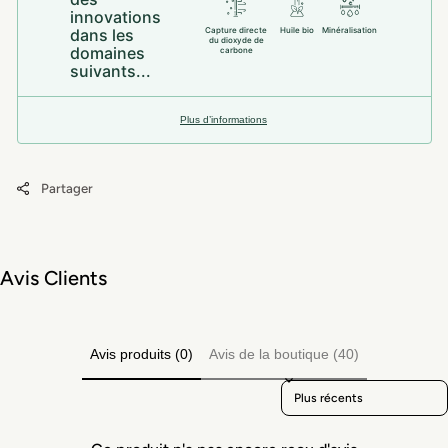
innovations
dans les
Capture directe
Huile bio
Minéralisation
du dioxyde de
domaines
carbone
suivants...
Plus d’informations
Partager
Avis Clients
Avis produits (0)
Avis de la boutique (40)
Sort reviews by