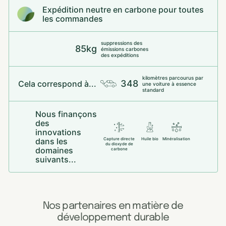
Expédition neutre en carbone pour toutes
les commandes
suppressions des
85kg
émissions carbones
des expéditions
kilomètres parcourus par
348
Cela correspond à...
une voiture à essence
standard
Nous finançons
des
innovations
dans les
Capture directe
Huile bio
Minéralisation
du dioxyde de
domaines
carbone
suivants...
Nos partenaires en matière de
développement durable