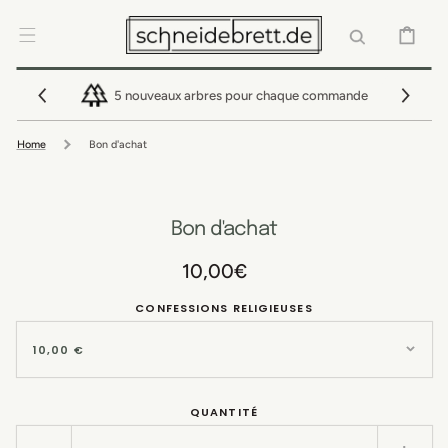
IGNORER ET
PASSER AU
CONTENU
PANIER
5 nouveaux arbres pour chaque commande
Home
Bon d'achat
Bon d'achat
Prix
10,00€
habituel
CONFESSIONS RELIGIEUSES
QUANTITÉ