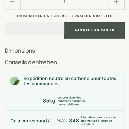
Réduire
Augm
la
la
LIVRAISON EN 1 À 3 JOURS + LIVRAISON GRATUITE
quantité
quant
de
de
Bon
Bon
AJOUTER AU PANIER
d&#39;achat
d&#3
Dimensions
Conseils d'entretien
Expédition neutre en carbone pour toutes
les commandes
suppressions des
85kg
émissions carbones
des expéditions
kilomètres parcourus par
348
Cela correspond à...
une voiture à essence
standard