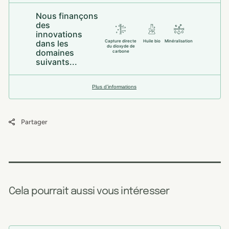
Nous finançons
des
innovations
dans les
Capture directe
Huile bio
Minéralisation
du dioxyde de
domaines
carbone
suivants...
Plus d’informations
Partager
Cela pourrait aussi vous intéresser