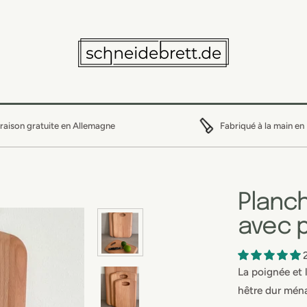
vraison gratuite en Allemagne
Fabriqué à la main en
Planch
avec 
La poignée et 
hêtre dur mén