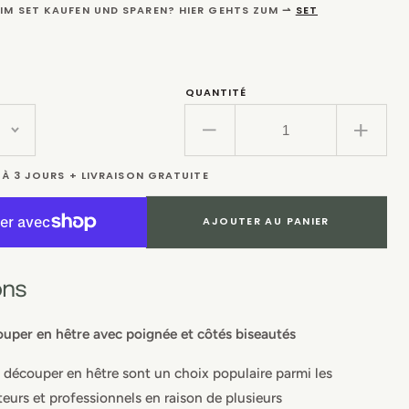
IM SET KAUFEN UND SPAREN? HIER GEHTS ZUM ⇀
SET
QUANTITÉ
Réduire
Augm
la
la
1 À 3 JOURS + LIVRAISON GRATUITE
quantité
quanti
de
de
Planche
Planc
AJOUTER AU PANIER
à
à
charcuterie
charc
en
en
ons
hêtre
hêtre
avec
avec
ouper en hêtre avec poignée et côtés biseautés
poignée
poign
 découper en hêtre sont un choix populaire parmi les
teurs et professionnels en raison de plusieurs