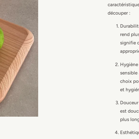
caractéristiqu
découper :
Durabilit
rend plu
signifie
appropri
Hygiène 
sensible
choix po
et hygié
Douceur 
est douc
plus lon
Esthétiqu