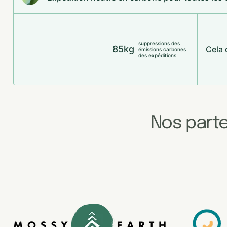
suppressions des
85kg
Cela 
émissions carbones
des expéditions
Nos part