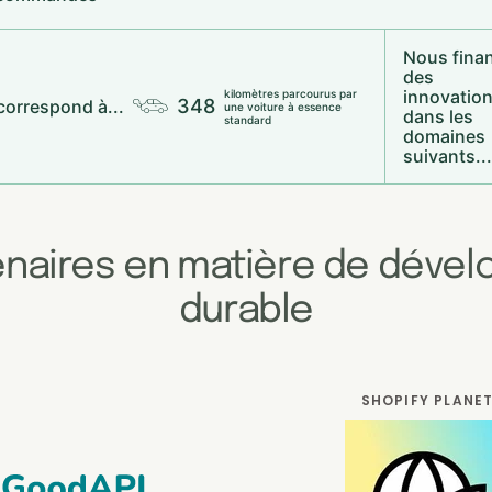
Nous fina
des
innovatio
kilomètres parcourus par
348
correspond à...
une voiture à essence
dans les
standard
domaines
suivants...
enaires en matière de déve
durable
SHOPIFY PLANE