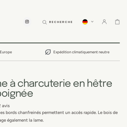
PANIER
RECHERCHE
INSTAGRAM
 Europe
Expédition climatiquement neutre
e à charcuterie en hêtre
poignée
2 avis
les bords chanfreinés permettent un accès rapide. Le bois de
age également la lame.