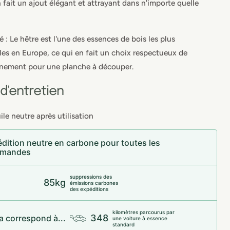
n fait un ajout élégant et attrayant dans n'importe quelle
é : Le hêtre est l'une des essences de bois les plus
les en Europe, ce qui en fait un choix respectueux de
nnement pour une planche à découper.
 d'entretien
ile neutre après utilisation
dition neutre en carbone pour toutes les
mandes
suppressions des
85kg
émissions carbones
des expéditions
kilomètres parcourus par
348
a correspond à...
une voiture à essence
standard