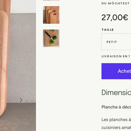
DU MÖCHTEST 
Prix
27,00€
habituel
TAILLE
LIVRAISON EN 
Dimensi
Planche à déc
Les planches à
cuisiniers ama