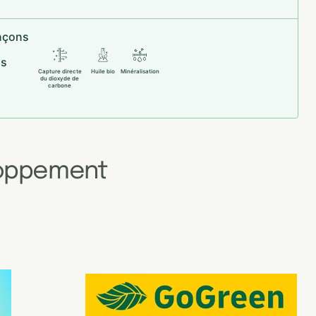
nçons
ns
Capture directe
Huile bio
Minéralisation
du dioxyde de
carbone
loppement
T