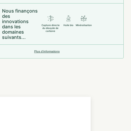
Nous finançons
des
innovations
dans les
Capture directe
Huile bio
Minéralisation
du dioxyde de
domaines
carbone
suivants...
Plus d’informations