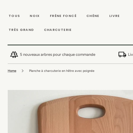
IGNORER ET
PASSER AU
CONTENU
TOUS
NOIX
FRÊNE FONCÉ
CHÊNE
LIVRE
TRÈS GRAND
CHARCUTERIE
5 nouveaux arbres pour chaque commande
Li
Home
Planche à charcuterie en hêtre avec poignée