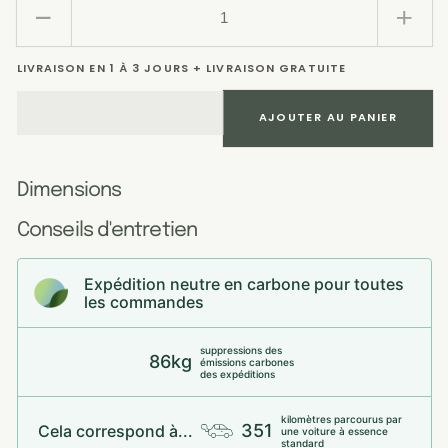
Réduire
Augm
la
la
LIVRAISON EN 1 À 3 JOURS + LIVRAISON GRATUITE
quantité
quant
de
de
Lot
Lot
AJOUTER AU PANIER
économique
écon
:
:
planche
plan
Dimensions
à
à
Conseils d'entretien
découper
déco
en
en
chêne
chên
Expédition neutre en carbone pour toutes
les commandes
à
à
coins
coin
arrondis
arro
suppressions des
86kg
émissions carbones
des expéditions
kilomètres parcourus par
351
Cela correspond à...
une voiture à essence
standard