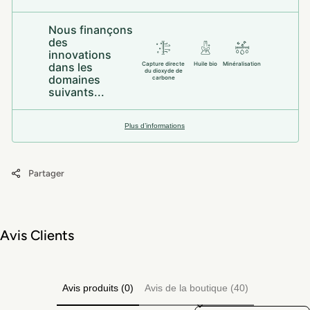
Nous finançons
des
innovations
dans les
Capture directe
Huile bio
Minéralisation
du dioxyde de
domaines
carbone
suivants...
Plus d’informations
Partager
Avis Clients
Avis produits (0)
Avis de la boutique (40)