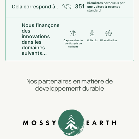
kilomètres parcourus par
351
Cela correspond à...
une voiture à essence
standard
Nous finançons
des
innovations
dans les
Capture directe
Huile bio
Minéralisation
du dioxyde de
domaines
carbone
suivants...
Nos partenaires en matière de
développement durable