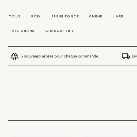
IGNORER ET
PASSER AU
CONTENU
TOUS
NOIX
FRÊNE FONCÉ
CHÊNE
LIVRE
TRÈS GRAND
CHARCUTERIE
5 nouveaux arbres pour chaque commande
Li