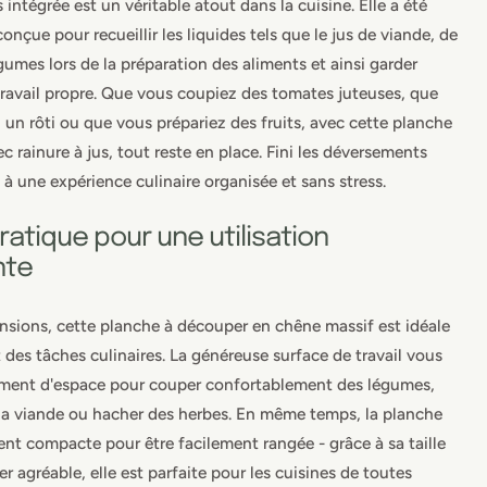
s intégrée est un véritable atout dans la cuisine. Elle a été
nçue pour recueillir les liquides tels que le jus de viande, de
égumes lors de la préparation des aliments et ainsi garder
travail propre. Que vous coupiez des tomates juteuses, que
 un rôti ou que vous prépariez des fruits, avec cette planche
c rainure à jus, tout reste en place. Fini les déversements
 à une expérience culinaire organisée et sans stress.
atique pour une utilisation
nte
sions, cette planche à découper en chêne massif est idéale
t des tâches culinaires. La généreuse surface de travail vous
mment d'espace pour couper confortablement des légumes,
la viande ou hacher des herbes. En même temps, la planche
nt compacte pour être facilement rangée - grâce à sa taille
r agréable, elle est parfaite pour les cuisines de toutes