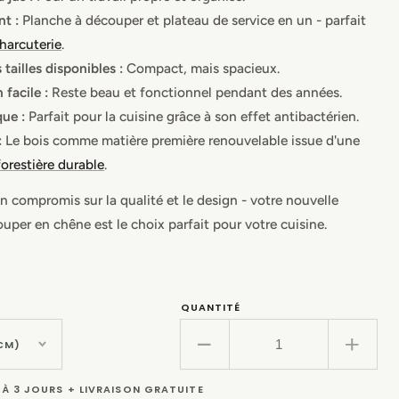
nt :
Planche à découper et plateau de service en un - parfait
harcuterie
.
 tailles disponibles :
Compact, mais spacieux.
 facile :
Reste beau et fonctionnel pendant des années.
ue :
Parfait pour la cuisine grâce à son effet antibactérien.
:
Le bois comme matière première renouvelable issue d'une
forestière durable
.
n compromis sur la qualité et le design - votre nouvelle
uper en chêne est le choix parfait pour votre cuisine.
QUANTITÉ
Réduire
Augm
la
la
1 À 3 JOURS + LIVRAISON GRATUITE
quantité
quanti