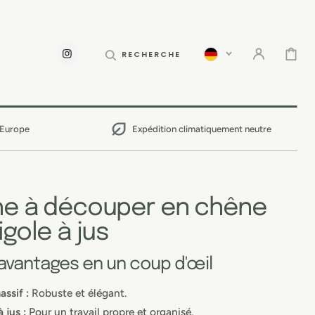
PANIER
RECHERCHE
INSTAGRAM
 Europe
Expédition climatiquement neutre
he à découper en chêne
igole à jus
 avantages en un coup d'œil
ssif :
Robuste et élégant.
 jus :
Pour un travail propre et organisé.