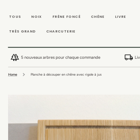
IGNORER ET
PASSER AU
CONTENU
TOUS
NOIX
FRÊNE FONCÉ
CHÊNE
LIVRE
TRÈS GRAND
CHARCUTERIE
5 nouveaux arbres pour chaque commande
Li
Home
Planche à découper en chêne avec rigole à jus