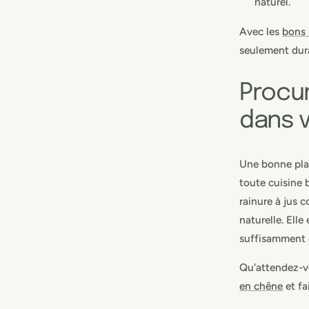
naturel.
Avec les
bons 
seulement dura
Procur
dans v
Une bonne plan
toute cuisine 
rainure à jus 
naturelle. Ell
suffisamment é
Qu'attendez-
en chêne
et fa