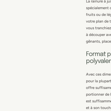
La rainure à ju
spécialement co
fruits ou de l
votre plan de 
vous tranchiez
à découper ave
gênants, place
Format pr
polyvale
Avec ces dimen
pour la plupar
offre suffisa
portionner de 
est suffisamme
et à son touche