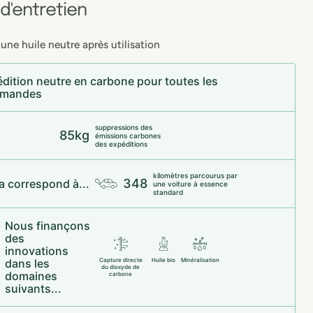
 d'entretien
une huile neutre après utilisation
dition neutre en carbone pour toutes les
mandes
suppressions des
85kg
émissions carbones
des expéditions
kilomètres parcourus par
348
a correspond à...
une voiture à essence
standard
Nous finançons
des
innovations
dans les
Capture directe
Huile bio
Minéralisation
du dioxyde de
domaines
carbone
suivants...