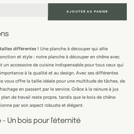
de
de
Planche
Planc
AJOUTER AU PANIER
à
à
découper
décou
en
en
ons
chêne
chên
avec
avec
ailles différentes !
Une planche à découper qui allie
rigole
rigole
onction et style : notre planche à découper en chêne avec
à
à
est un accessoire de cuisine indispensable pour tous ceux qui
jus
jus
'importance à la qualité et au design. Avec ses différentes
le vous offre la taille idéale pour une multitude de tâches, de
hachage en passant par le service. Grâce à la rainure à jus
 plan de travail reste propre, tandis que le bois de chêne
ionne par son aspect robuste et élégant.
- Un bois pour l'éternité