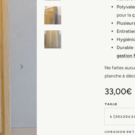
Polyvale
pour la
c
Plusieurs
Entretien
Hygiéniq
Durable 
gestion 
Ne faites aucu
planche à déco
Prix
33,00€
habituel
TAILLE
LIVRAISON EN 